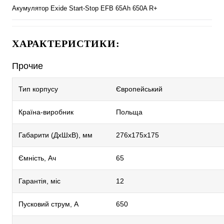
Акумулятор Exide Start-Stop EFB 65Ah 650A R+
ХАРАКТЕРИСТИКИ:
Прочие
Тип корпусу
Європейський
Країна-виробник
Польща
Габарити (ДхШхВ), мм
276х175х175
Ємність, Ач
65
Гарантія, міс
12
Пусковий струм, А
650