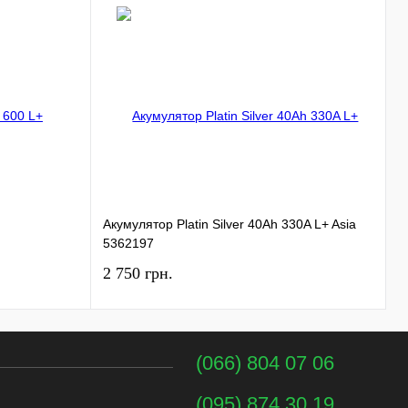
Акумулятор Platin Silver 40Ah 330A L+ Asia
А
5362197
2 750 грн.
3
(066) 804 07 06
(095) 874 30 19