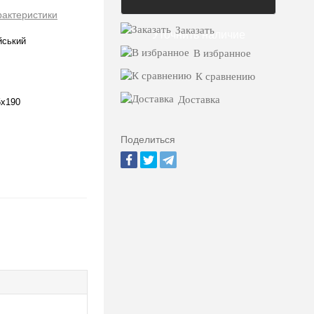
рактеристики
Заказать
Уточнить наличие
йський
В избранное
К сравнению
Доставка
5х190
Поделиться