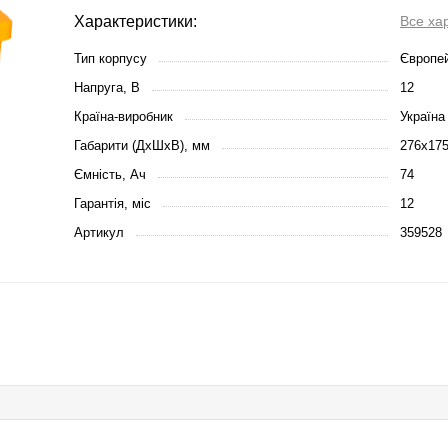
Характеристики:
Все ха
Тип корпусу
Європе
Напруга, В
12
Країна-виробник
Україна
Габарити (ДхШхВ), мм
276х17
Ємність, Ач
74
Гарантія, міс
12
Артикул
359528
й