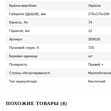
Країна-виробник
Україна
Габарити (ДхШхВ), мм
276х175х190
Ємність, Ач
74
Гарантія, міс
12
Артикул
359528
Пусковий струм, А
720
Базовая единица
шт
Полярність
Правий +
Ступінь обслуговуваності
Малообслуго
Тип акумулятора
Кислотний
ПОХОЖИЕ ТОВАРЫ (8)