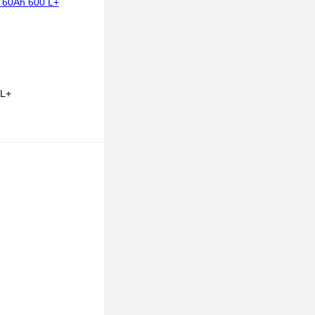
 L+
ТЬ
К сравнению
В
аличии