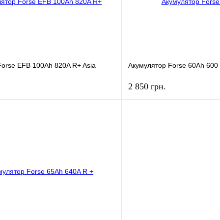
orse EFB 100Ah 820A R+ Asia
Акумулятор Forse 60Ah 600
2 850 грн.
КУПИТЬ
КУПИ
лик
К сравнению
Купить в 1 клик
В
В избранное
наличии
н