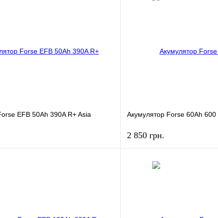
orse EFB 50Ah 390A R+ Asia
Акумулятор Forse 60Ah 600
2 850 грн.
КУПИТЬ
КУПИ
лик
К сравнению
Купить в 1 клик
В
В избранное
наличии
н