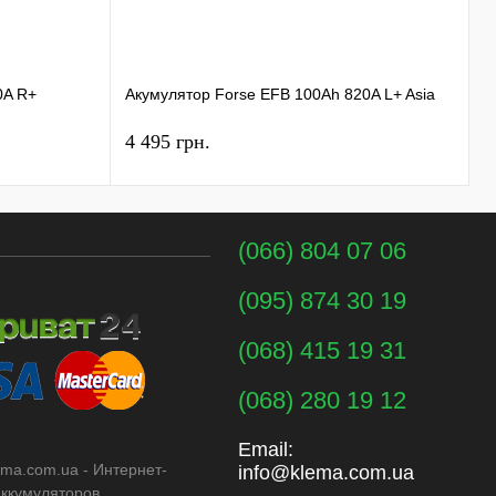
А
0A R+
Акумулятор Forse EFB 100Ah 820A L+ Asia
1
4 495 грн.
6
(066) 804 07 06
(095) 874 30 19
(068) 415 19 31
(068) 280 19 12
Email:
ema.com.ua - Интернет-
info@klema.com.ua
аккумуляторов.