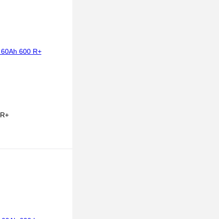
 R+
ТЬ
К сравнению
В
аличии