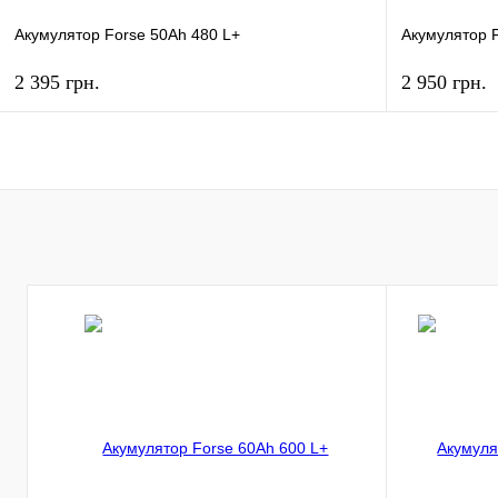
Акумулятор Forse 50Ah 480 L+
Акумулятор F
2 395 грн.
2 950 грн.
КУПИТЬ
Купить в 1 клик
К сравнению
Купить в 1 к
В избранное
В
В избранное
наличии