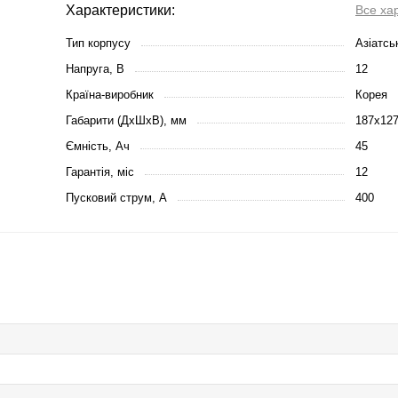
Характеристики:
Все ха
Тип корпусу
Азіатсь
Напруга, В
12
Країна-виробник
Корея
Габарити (ДхШхВ), мм
187х12
Ємність, Ач
45
Гарантія, міс
12
Пусковий струм, А
400