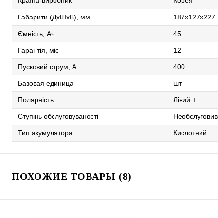
Країна-виробник
Корея
Габарити (ДхШхВ), мм
187х127х227
Ємність, Ач
45
Гарантія, міс
12
Пусковий струм, А
400
Базовая единица
шт
Полярність
Лівий +
Ступінь обслуговуваності
Необслугови
Тип акумулятора
Кислотний
ПОХОЖИЕ ТОВАРЫ (8)