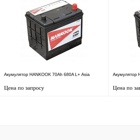
Акумулятор HANKOOK 70Ah 680A L+ Аsia
Акумулятор 
Цена по запросу
Цена по за
Запросить цену
Купить в 1 клик
К сравнению
Купить в 1 к
В избранное
В
В избранное
наличии