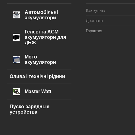
Как купить
Автомобільні
акумулятори
Доставка
Гарантия
Гелеві та AGM
акумулятори для
ДБЖ
Мото
акумулятори
Олива і технічні рідини
Master Watt
Пуско-зарядные
устройства