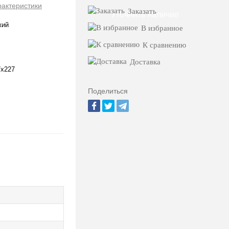
рактеристики
Заказать
Уточнить наличие
кий
В избранное
К сравнению
Доставка
7х227
Поделиться