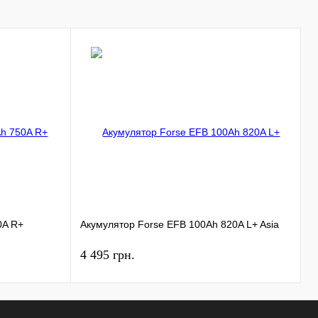
А
0A R+
Акумулятор Forse EFB 100Ah 820A L+ Asia
1
4 495 грн.
6