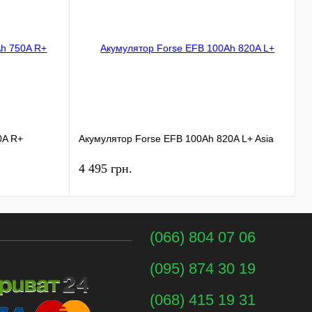
А
0A R+
Акумулятор Forse EFB 100Ah 820A L+ Asia
1
4 495 грн.
6
(066) 804 07 06
(095) 874 30 19
(068) 415 19 31