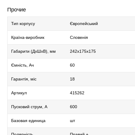
Прочие
Тип корпусу
Європейський
Країна-виробник
Словенія
Габарити (ДхШхВ), мм
242х175х175
Ємність, Ач
60
Гарантія, міс
18
Артикул
415262
Пусковий струм, А
600
Базовая единица
шт
Полярність
Правий +