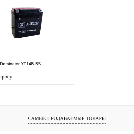
 Dominator YT14B-BS
просу
Запросить цену
лик
К сравнению
САМЫЕ ПРОДАВАЕМЫЕ ТОВАРЫ
В
наличии