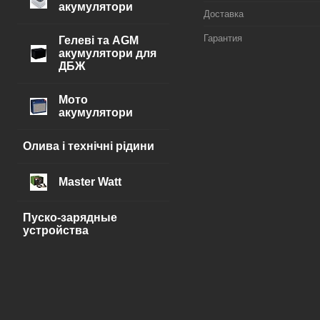
акумулятори
Доставка
Гарантия
Гелеві та AGM
акумулятори для
ДБЖ
Мото
акумулятори
Олива і технічні рідини
Master Watt
Пуско-зарядные
устройства