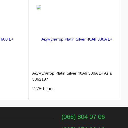
Акумулятор Platin Silver 40Ah 330A L+ Asia
А
5362197
2 750 грн.
3
(066) 804 07 06