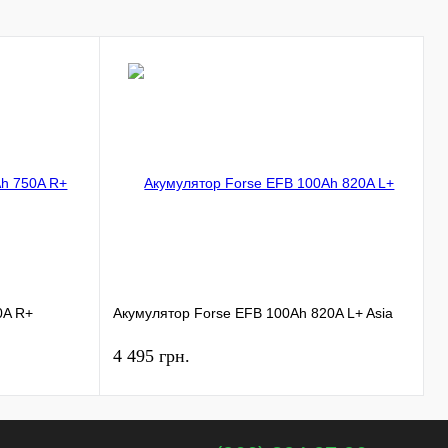
А
0A R+
Акумулятор Forse EFB 100Ah 820A L+ Asia
1
4 495 грн.
6